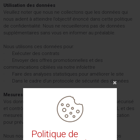
Utilisation des données
Veuillez noter que nous ne collectons que les données qui
nous aident à atteindre l’objectif énoncé dans cette politique
de confidentialité. Nous ne recueillerons pas de données
supplémentaires sans vous en informer au préalable.
Nous utilisons ces données pour:
· Exécuter des contrats
· Envoyer des offres promotionnelles et des
communications ciblées via notre infolettre
· Faire des analyses statistiques pour améliorer le site
· Dans le cadre d’un protocole de sécurité des données
Mesures de sécurité
Vos données sont stockées dans un environnement sécurisé
et contrôlé. espacepme.ca utilise des protocoles SSL et des
mesures de sécurité robustes avec double authentification
pour prévenir tout accès non autorisé.
Politique de
Nous nous engageons à ne pas vendre ou partager vos